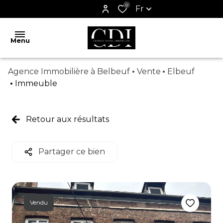
0
Fr
Menu
Agence Immobilière à Belbeuf
Vente
Elbeuf
ACCUEIL
Immeuble
ESTIMATION
Retour aux résultats
VENTES
BIENS
Partager ce bien
VENDUS
LOCATIONS
CONTACT
Vendu