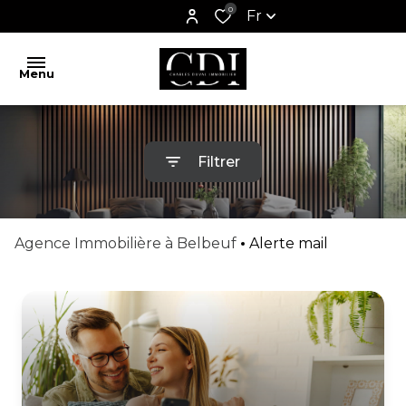
0
Fr
Menu
ACCUEIL
Filtrer
ESTIMATION
VENTES
Agence Immobilière à Belbeuf
Alerte mail
BIENS
VENDUS
LOCATIONS
CONTACT