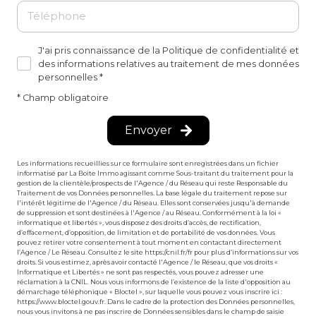
J'ai pris connaissance de la Politique de confidentialité et
des informations relatives au traitement de mes données
personnelles *
* Champ obligatoire
Envoyer
Les informations recueillies sur ce formulaire sont enregistrées dans un fichier
informatisé par La Boite Immo agissant comme Sous-traitant du traitement pour la
gestion de la clientèle/prospects de l'Agence / du Réseau qui reste Responsable du
Traitement de vos Données personnelles. La base légale du traitement repose sur
l'intérêt légitime de l'Agence / du Réseau. Elles sont conservées jusqu'à demande
de suppression et sont destinées à l'Agence / au Réseau. Conformément à la loi «
informatique et libertés », vous disposez des droits d’accès, de rectification,
d’effacement, d’opposition, de limitation et de portabilité de vos données. Vous
pouvez retirer votre consentement à tout moment en contactant directement
l’Agence / Le Réseau. Consultez le site
https://cnil.fr/fr
pour plus d’informations sur vos
droits. Si vous estimez, après avoir contacté l'Agence / le Réseau, que vos droits «
Informatique et Libertés » ne sont pas respectés, vous pouvez adresser une
réclamation à la CNIL. Nous vous informons de l’existence de la liste d'opposition au
démarchage téléphonique « Bloctel », sur laquelle vous pouvez vous inscrire ici :
https://www.bloctel.gouv.fr
. Dans le cadre de la protection des Données personnelles,
nous vous invitons à ne pas inscrire de Données sensibles dans le champ de saisie