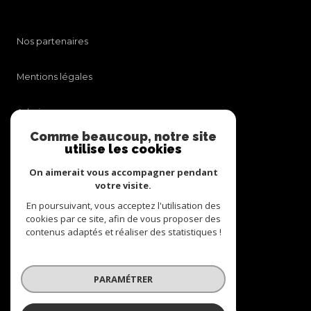
Nos partenaires
Mentions légales
Admin
Comme beaucoup, notre site
utilise les cookies
Nos honoraires
On aimerait vous accompagner pendant
Politique RGPD
votre visite.
En poursuivant, vous acceptez l'utilisation des
cookies par ce site, afin de vous proposer des
Cookies
contenus adaptés et réaliser des statistiques !
© 2026 | Tous droits réservés
PARAMÉTRER