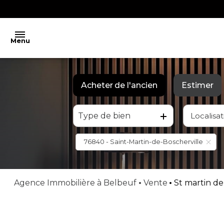
Menu
ACCUEIL
Acheter
de l'ancien
Estimer
ESTIMATION
Type de bien
Localisat
De l'ancien
VENTES
BIENS
76840 - Saint-Martin-de-Boscherville
VENDUS
LOCATIONS
Agence Immobilière à Belbeuf
Vente
St martin de
CONTACT