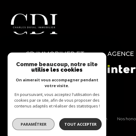
CD IMMOBILIER ET
AGENCE
CONSEILS
Comme beaucoup, notre site
utilise les cookies
06 27 26 11 44
On aimerait vous accompagner pendant
cd.immobilier.conseils@gmail.com
votre visite.
11 CHEMIN DU SAINFOIN
En poursuivant, vous acceptez l'utilisation des
76240 Belbeuf
cookies par ce site, afin de vous proposer des
contenus adaptés et réaliser des statistiques !
Nos partenaires
Mentions légales
Admin
Nos hono
PARAMÉTRER
TOUT ACCEPTER
© 2026 | Tous droits réservés