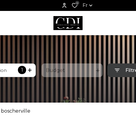
0
Fr
1
ion
Budget
Filtr
 boscherville